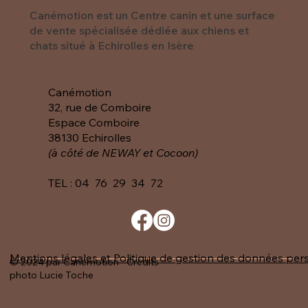
Canémotion est un Centre canin et une surface
de vente spécialisée dédiée aux chiens et
chats situé à Echirolles en Isère
Canémotion
32, rue de Comboire
Espace Comboire
38130 Echirolles
(à côté de NEWAY et Cocoon)
TEL :
04 76 29 34 72
Mentions légales et Politique de gestion des données per
© 2024 par Canémotion - Crédits
photo Lucie Toche