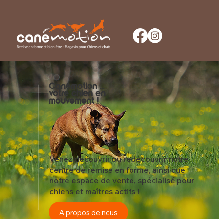
CANEMO
TION
Grenoble-
Canémotion ...
votre chien en
mouvement !
Venez découvrir ou redécouvrir notre
centre de remise en forme, ainsi que
notre espace de vente, spécialisé pour
chiens et maîtres actifs !
A propos de nous